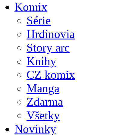
Komix
Série
Hrdinovia
Story arc
Knihy
CZ komix
Manga
Zdarma
Všetky
Novinky