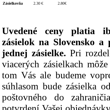
Zásielkovňa
2.30 €
2.80€
Uvedené ceny platia i
zásielok na Slovensko a 
jednej zásielke.
Pri rozdel
viacerých zásielkach môže
tom Vás ale budeme vopre
súhlasom bude zásielka o
poštovného do zahranič
potvrdení Vašej objednávky