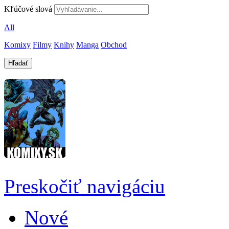
Kľúčové slová
All
Komixy
Filmy
Knihy
Manga
Obchod
Preskočiť navigáciu
Nové