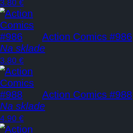
3.80 €
Action Comics #986
Na sklade
3.80 €
Action Comics #988
Na sklade
4.90 €