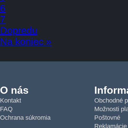
6
7
Dopredu
Na koniec »
O nás
Inform
Kontakt
Obchodné p
FAQ
Možnosti pl
Ochrana súkromia
Poštovné
Reklamácie