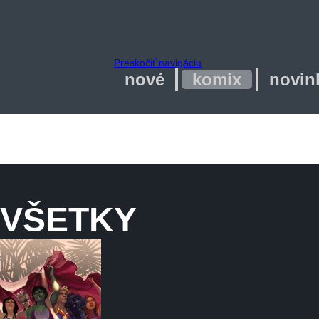
Preskočiť navigáciu
nové
komix
novin
VŠETKY