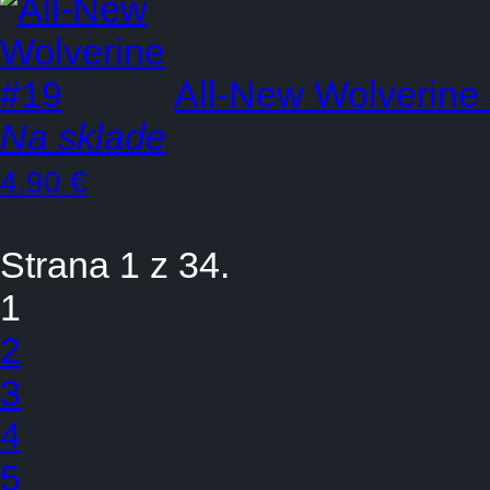
All-New Wolverine
Na sklade
4.90 €
Strana 1 z 34.
1
2
3
4
5