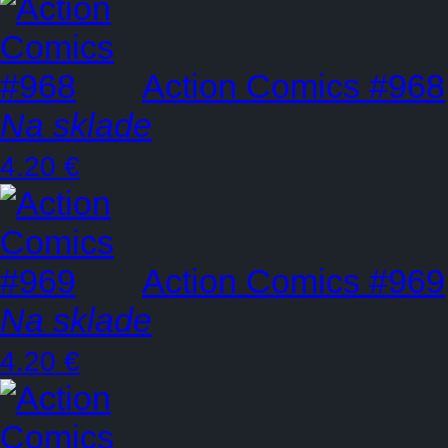
Action Comics #968
Na sklade
4.20 €
Action Comics #969
Na sklade
4.20 €