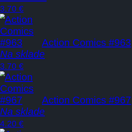
3.70 €
Action Comics #963
Na sklade
3.70 €
Action Comics #967
Na sklade
4.20 €