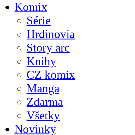
Komix
Série
Hrdinovia
Story arc
Knihy
CZ komix
Manga
Zdarma
Všetky
Novinky