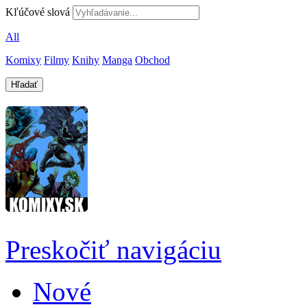
Kľúčové slová
All
Komixy
Filmy
Knihy
Manga
Obchod
Preskočiť navigáciu
Nové