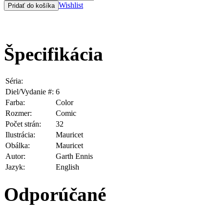
Wishlist
Špecifikácia
Séria:
Dastardly & Muttley
Diel/Vydanie #:
6
Farba:
Color
Rozmer:
Comic
Počet strán:
32
Ilustrácia:
Mauricet
Obálka:
Mauricet
Autor:
Garth Ennis
Jazyk:
English
Odporúčané