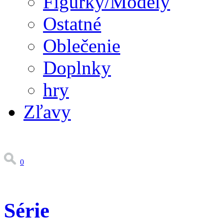
Figúrky/Modely
Ostatné
Oblečenie
Doplnky
hry
Zľavy
0
Série