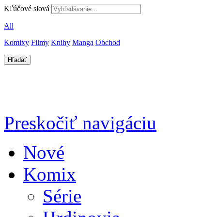
Kľúčové slová
All
Komixy
Filmy
Knihy
Manga
Obchod
Preskočiť navigáciu
Nové
Komix
Série