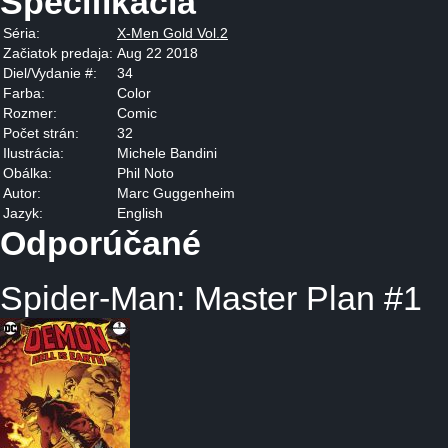
Špecifikácia
Séria:
X-Men Gold Vol.2
Začiatok predaja:
Aug 22 2018
Diel/Vydanie #:
34
Farba:
Color
Rozmer:
Comic
Počet strán:
32
Ilustrácia:
Michele Bandini
Obálka:
Phil Noto
Autor:
Marc Guggenheim
Jazyk:
English
Odporúčané
Spider-Man: Master Plan #1