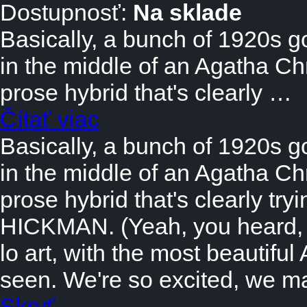
Dostupnosť:
Na sklade
Basically, a bunch of 1920s g
in the middle of an Agatha Ch
prose hybrid that's clearly …
Čítať viac
Basically, a bunch of 1920s g
in the middle of an Agatha Ch
prose hybrid that's clearly tr
HICKMAN. (Yeah, you heard, Jo
lo art, with the most beautif
seen. We're so excited, we m
Skryť