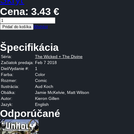
Cena:
3.43 €
Wishlist
Špecifikácia
Séria:
The Wicked + The Divine
Začiatok predaja:
Feb 7 2018
Diel/Vydanie #:
1
Farba:
Color
Rozmer:
Comic
Ilustrácia:
Aud Koch
Obálka:
Jamie McKelvie, Matt Wilson
Autor:
Kieron Gillen
Jazyk:
English
Odporúčané