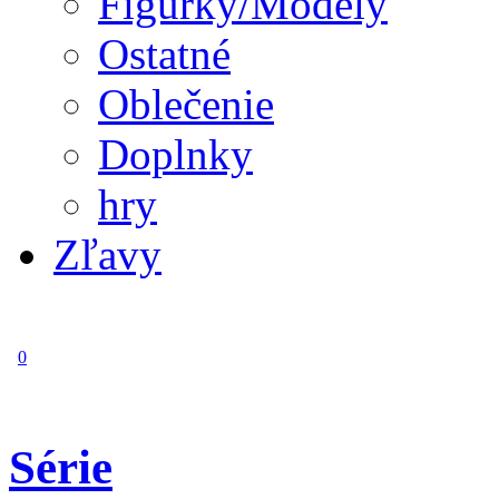
Figúrky/Modely
Ostatné
Oblečenie
Doplnky
hry
Zľavy
0
Série