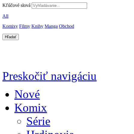
Kľúčové slová
All
Komixy
Filmy
Knihy
Manga
Obchod
Preskočiť navigáciu
Nové
Komix
Série