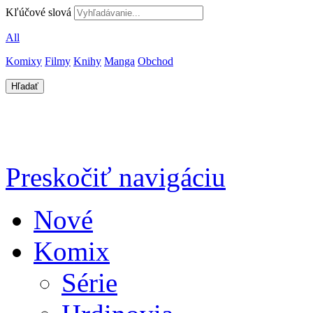
Kľúčové slová
All
Komixy
Filmy
Knihy
Manga
Obchod
Preskočiť navigáciu
Nové
Komix
Série