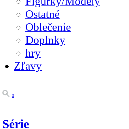
Figúrky/Modely
Ostatné
Oblečenie
Doplnky
hry
Zľavy
0
Série