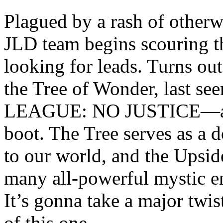
Plagued by a rash of otherw
JLD team begins scouring 
looking for leads. Turns out,
the Tree of Wonder, last s
LEAGUE: NO JUSTICE—and i
boot. The Tree serves as a
to our world, and the Upsid
many all-powerful mystic en
It’s gonna take a major twist
of this one…