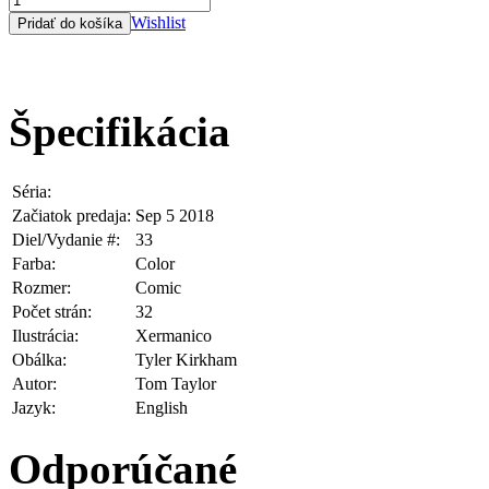
Wishlist
Špecifikácia
Séria:
Injustice 2 Vol. 1
Začiatok predaja:
Sep 5 2018
Diel/Vydanie #:
33
Farba:
Color
Rozmer:
Comic
Počet strán:
32
Ilustrácia:
Xermanico
Obálka:
Tyler Kirkham
Autor:
Tom Taylor
Jazyk:
English
Odporúčané