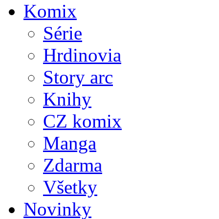
Komix
Série
Hrdinovia
Story arc
Knihy
CZ komix
Manga
Zdarma
Všetky
Novinky