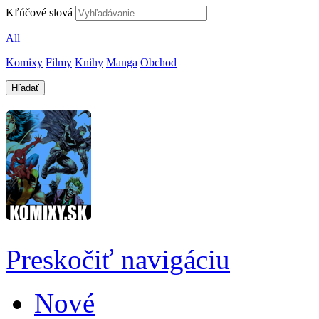
Kľúčové slová
All
Komixy
Filmy
Knihy
Manga
Obchod
Preskočiť navigáciu
Nové