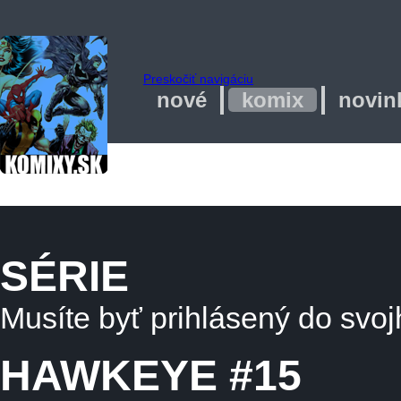
Preskočiť navigáciu
nové
komix
novin
SÉRIE
Musíte byť prihlásený do svoj
HAWKEYE #15