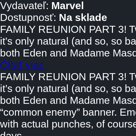
Vydavateľ:
Marvel
Dostupnosť:
Na sklade
FAMILY REUNION PART 3! Two
it’s only natural (and so, so b
both Eden and Madame Mas
Čítať viac
FAMILY REUNION PART 3! Two
it’s only natural (and so, so b
both Eden and Madame Masqu
“common enemy” banner. Emot
with actual punches, of cours
days.