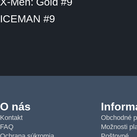
X-Men: Gold #9
ICEMAN #9
O nás
Inform
Kontakt
Obchodné p
FAQ
Možnosti pl
Ochrana súkromia
Poštovné