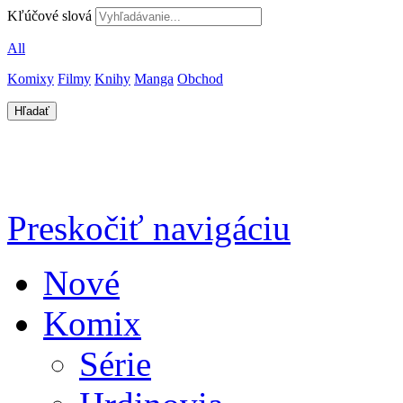
Kľúčové slová
All
Komixy
Filmy
Knihy
Manga
Obchod
Preskočiť navigáciu
Nové
Komix
Série