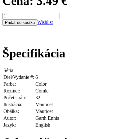
Cena:
3.49 €
Wishlist
Špecifikácia
Séria:
Dastardly & Muttley
Diel/Vydanie #:
6
Farba:
Color
Rozmer:
Comic
Počet strán:
32
Ilustrácia:
Mauricet
Obálka:
Mauricet
Autor:
Garth Ennis
Jazyk:
English