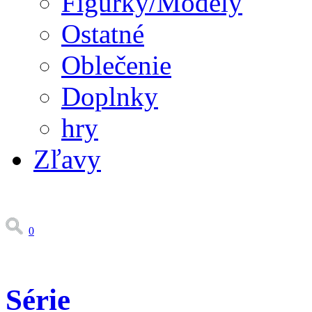
Figúrky/Modely
Ostatné
Oblečenie
Doplnky
hry
Zľavy
0
Série